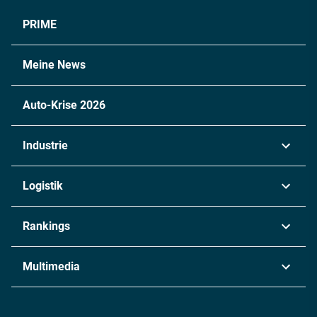
PRIME
Meine News
Auto-Krise 2026
Industrie
Automobil
Logistik
Maschinenbau
Transport & Spedition
Rankings
Chemie
Lieferketten
Industrie & Produktion
Metall
Multimedia
Logistik & Transport
Energie
Podcasts
Management & Leadership
Rüstung