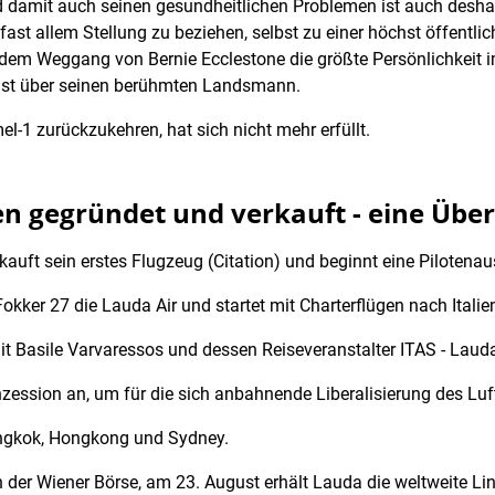
 damit auch seinen gesundheitlichen Problemen ist auch deshalb
 fast allem Stellung zu beziehen, selbst zu einer höchst öffentli
h dem Weggang von Bernie Ecclestone die größte Persönlichkeit i
st über seinen berühmten Landsmann.
l-1 zurückzukehren, hat sich nicht mehr erfüllt.
ren gegründet und verkauft - eine Über
auft sein erstes Flugzeug (Citation) und beginnt eine Pilotenau
Fokker 27 die Lauda Air und startet mit Charterflügen nach Itali
it Basile Varvaressos und dessen Reiseveranstalter ITAS - Lauda
ession an, um für die sich anbahnende Liberalisierung des Luft
angkok, Hongkong und Sydney.
 der Wiener Börse, am 23. August erhält Lauda die weltweite Lin