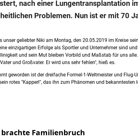
tert, nach einer Lungentransplantation i
eitlichen Problemen. Nun ist er mit 70 J
ss unser geliebter Niki am Montag, den 20.05.2019 im Kreise seine
"Seine einzigartigen Erfolge als Sportler und Unternehmer sind un
nigkeit und sein Mut bleiben Vorbild und Maßstab für uns alle. 
ater und Großvater. Er wird uns sehr fehlen", hieß es.
hmt geworden ist der dreifache Formel-1-Weltmeister und Flug
h sein rotes "Kapperl", das ihn zum Phänomen und bekanntesten 
 brachte Familienbruch