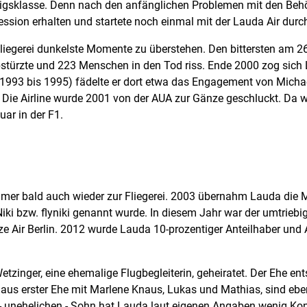
nigsklasse. Denn nach den anfänglichen Problemen mit den Behö
ssion erhalten und startete noch einmal mit der Lauda Air durch
liegerei dunkelste Momente zu überstehen. Den bittersten am 26
stürzte und 223 Menschen in den Tod riss. Ende 2000 zog sich L
er (1993 bis 1995) fädelte er dort etwa das Engagement von Mich
. Die Airline wurde 2001 von der AUA zur Gänze geschluckt. Da 
ar in der F1.
hmer bald auch wieder zur Fliegerei. 2003 übernahm Lauda die M
 Niki bzw. flyniki genannt wurde. In diesem Jahr war der umtrieb
nze Air Berlin. 2012 wurde Lauda 10-prozentiger Anteilhaber und
etzinger, eine ehemalige Flugbegleiterin, geheiratet. Der Ehe 
us erster Ehe mit Marlene Knaus, Lukas und Mathias, sind ebe
- unehelichen - Sohn hat Lauda laut eigenen Angaben wenig Kon