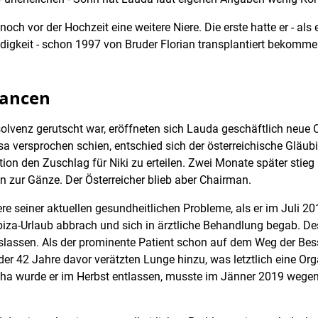
ch vor der Hochzeit eine weitere Niere. Die erste hatte er - als 
igkeit - schon 1997 von Bruder Florian transplantiert bekomme
hancen
Insolvenz gerutscht war, eröffneten sich Lauda geschäftlich neue 
sa versprochen schien, entschied sich der österreichische Glä
n den Zuschlag für Niki zu erteilen. Zwei Monate später stieg
zur Gänze. Der Österreicher blieb aber Chairman.
 seiner aktuellen gesundheitlichen Probleme, als er im Juli 20
iza-Urlaub abbrach und sich in ärztliche Behandlung begab. De
lassen. Als der prominente Patient schon auf dem Weg der Be
der 42 Jahre davor verätzten Lunge hinzu, was letztlich eine O
eha wurde er im Herbst entlassen, musste im Jänner 2019 wegen 