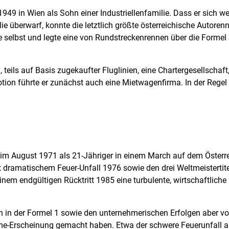
49 in Wien als Sohn einer Industriellenfamilie. Dass er sich w
e überwarf, konnte die letztlich größte österreichische Autoren
e selbst und legte eine von Rundstreckenrennen über die Formel 
teils auf Basis zugekaufter Fluglinien, eine Chartergesellschaft
n führte er zunächst auch eine Mietwagenfirma. In der Regel w
a im August 1971 als 21-Jähriger in einem March auf dem Österr
mit dramatischem Feuer-Unfall 1976 sowie den drei Weltmeisterti
inem endgültigen Rücktritt 1985 eine turbulente, wirtschaftlic
n in der Formel 1 sowie den unternehmerischen Erfolgen aber v
hme-Erscheinung gemacht haben. Etwa der schwere Feuerunfall 