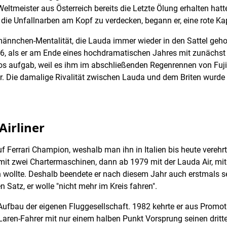
eltmeister aus Österreich bereits die Letzte Ölung erhalten hat
ie Unfallnarben am Kopf zu verdecken, begann er, eine rote K
nnchen-Mentalität, die Lauda immer wieder in den Sattel geho
, als er am Ende eines hochdramatischen Jahres mit zunächst 
os aufgab, weil es ihm im abschließenden Regenrennen von Fuji
. Die damalige Rivalität zwischen Lauda und dem Briten wurde 
Airliner
errari Champion, weshalb man ihn in Italien bis heute verehrt.
st mit zwei Chartermaschinen, dann ab 1979 mit der Lauda Air, mi
ollte. Deshalb beendete er nach diesem Jahr auch erstmals se
Satz, er wolle "nicht mehr im Kreis fahren".
ufbau der eigenen Fluggesellschaft. 1982 kehrte er aus Promot
aren-Fahrer mit nur einem halben Punkt Vorsprung seinen dritte