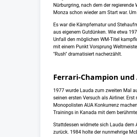
Nürburgring, nach dem der regierende W
Monza schon wieder am Start war. Um d
Es war die Kämpfernatur und Stehaufmä
aus eigenem Gutdünken. Wie etwa 1976
Unfall den möglichen WM-Titel kampfl
mit einem Punkt Vorsprung Weltmeister
"Rush" dramatisiert nacherzählt.
Ferrari-Champion und 
1977 wurde Lauda zum zweiten Mal auf F
seinen ersten Versuch als Airliner. Er
Monopolisten AUA Konkurrenz machen w
Trainings in Kanada mit dem berühmten 
Stattdessen widmete sich Lauda dem A
zurück. 1984 holte der nunmehrige McL