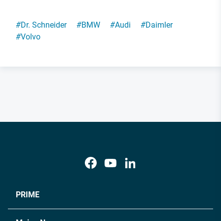
#
Dr. Schneider
#
BMW
#
Audi
#
Daimler
#
Volvo
PRIME