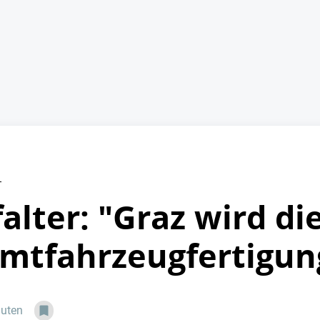
r
alter: "Graz wird di
mtfahrzeugfertigun
nuten