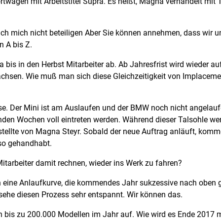
wagen mit Arbeitstitel Supra. Es heißt, Magna verhandelt mit 
n ich mich nicht beteiligen Aber Sie können annehmen, dass wir
 A bis Z.
bis in den Herbst Mitarbeiter ab. Ab Jahresfrist wird wieder au
chsen. Wie muß man sich diese Gleichzeitigkeit von Implaceme
ase. Der Mini ist am Auslaufen und der BMW noch nicht angela
den Wochen voll eintreten werden. Während dieser Talsohle werd
gestellte von Magna Steyr. Sobald der neue Auftrag anläuft, komm
 so gehandhabt.
arbeiter damit rechnen, wieder ins Werk zu fahren?
n eine Anlaufkurve, die kommendes Jahr sukzessive nach oben
h sehe diesen Prozess sehr entspannt. Wir können das.
n bis zu 200.000 Modellen im Jahr auf. Wie wird es Ende 2017 