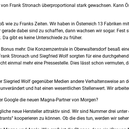
e von Frank Stronach überproportional stark gewachsen. Kann Ös
roß wie zu Franks Zeiten. Wir haben in Österreich 13 Fabriken mi
 gerade dabei sind zu schaffen, dann wachsen wir sogar. Fest s
 Da gibt es keine Unterschiede zu früher.
en Bonus mehr. Die Konzernzentrale in Oberwaltersdorf besaß ei
rank Stronach und Siegfried Wolf sorgten für eine durchgehen
 nicht einmal mehr eine Pressestelle. Dies lässt schon vermuten, 
r Siegried Wolf gegenüber Medien andere Verhaltensweise an den
unverändert und hat einen wesentlichen Stellenwert. Wir arbeiten
oder Google die neuen Magna-Partner von Morgen?
ögliche neue Hersteller attraktiv sind. Wir sind Nummer drei unte
ants“ kooperieren zu können. Ob die dies tun, werden wir sehen