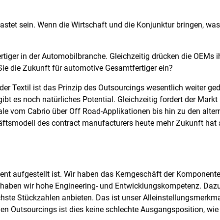
astet sein. Wenn die Wirtschaft und die Konjunktur bringen, was
fertiger in der Automobilbranche. Gleichzeitig drücken die OEMs 
ie die Zukunft für automotive Gesamtfertiger ein?
der Textil ist das Prinzip des Outsourcings wesentlich weiter ge
gibt es noch natürliches Potential. Gleichzeitig fordert der Mar
e vom Cabrio über Off Road-Applikationen bis hin zu den altern
äftsmodell des contract manufacturers heute mehr Zukunft hat a
ent aufgestellt ist. Wir haben das Kerngeschäft der Komponent
e haben wir hohe Engineering- und Entwicklungskompetenz. Daz
hste Stückzahlen anbieten. Das ist unser Alleinstellungsmerkma
 Outsourcings ist dies keine schlechte Ausgangsposition, wie