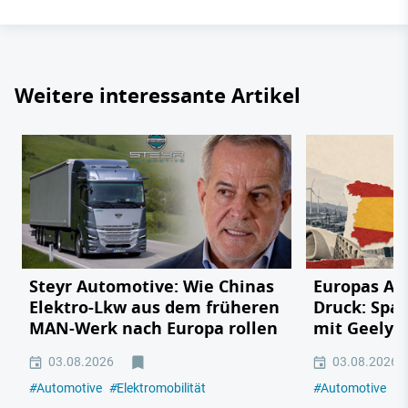
Weitere interessante Artikel
Steyr Automotive: Wie Chinas
Europas Au
Elektro-Lkw aus dem früheren
Druck: Span
MAN-Werk nach Europa rollen
mit Geely,
03.08.2026
03.08.2026
#
Automotive
#
Elektromobilität
#
Automotive
#
E