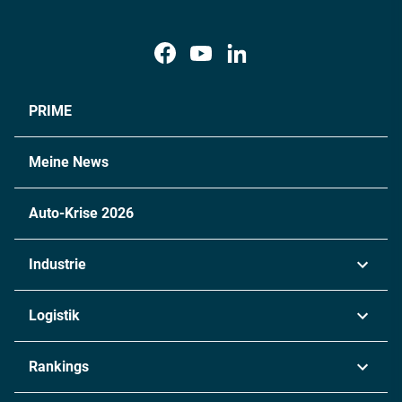
PRIME
Meine News
Auto-Krise 2026
Industrie
Automobil
Logistik
Maschinenbau
Transport & Spedition
Rankings
Chemie
Lieferketten