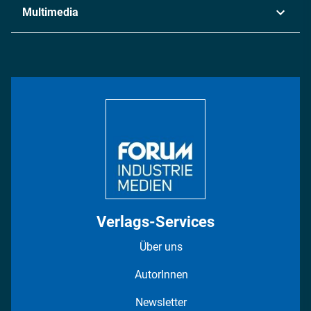
Industrie & Produktion
Metall
Multimedia
Logistik & Transport
Energie
Podcasts
Management & Leadership
Rüstung
INDUSTRIEMAGAZIN TV: Alle Folgen
Bildung
DISPO Videos
Regionen
Fotostrecken
Verlags-Services
Über uns
AutorInnen
Newsletter