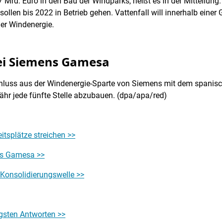
7 Mrd. Euro in den Bau der Windparks, heißt es in der Mitteilung
ollen bis 2022 in Betrieb gehen. Vattenfall will innerhalb einer 
er Windenergie.
bei Siemens Gamesa
luss aus der Windenergie-Sparte von Siemens mit dem spani
hr jede fünfte Stelle abzubauen. (dpa/apa/red)
itsplätze streichen >>
ns Gamesa >>
Konsolidierungswelle >>
gsten Antworten >>