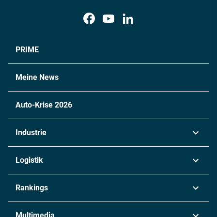
PRIME
Meine News
Auto-Krise 2026
Industrie
Automobil
Logistik
Maschinenbau
Transport & Spedition
Rankings
Chemie
Lieferketten
Industrie & Produktion
Metall
Multimedia