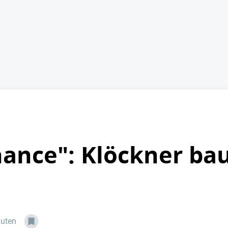
hance": Klöckner bau
nuten