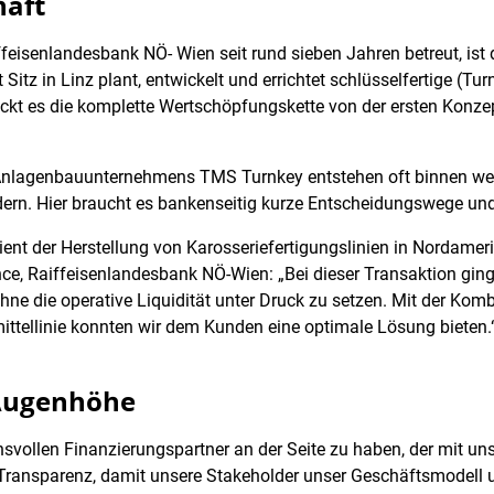
haft
aiffeisenlandesbank NÖ- Wien seit rund sieben Jahren betreut, i
tz in Linz plant, entwickelt und errichtet schlüsselfertige (Tu
ckt es die komplette Wertschöpfungskette von der ersten Konzep
Anlagenbauunternehmens TMS Turnkey entstehen oft binnen we
rdern. Hier braucht es bankenseitig kurze Entscheidungswege un
ent der Herstellung von Karosseriefertigungslinien in Nordamerik
ce, Raiffeisenlandesbank NÖ-Wien: „Bei dieser Transaktion ging
hne die operative Liquidität unter Druck zu setzen. Mit der Kom
ittellinie konnten wir dem Kunden eine optimale Lösung bieten.
Augenhöhe
uensvollen Finanzierungspartner an der Seite zu haben, der mit u
Transparenz, damit unsere Stakeholder unser Geschäftsmodell un