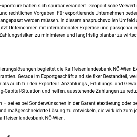
xporteure haben sich spürbar verändert. Geopolitische Verwer
und rechtlichen Vorgaben. Für exportierende Unternehmen bedeu
nd angepasst werden müssen. In diesem anspruchsvollen Umfeld s
ützt Unternehmen mit internationaler Expertise und passgenaue
Zahlungsrisiken zu minimieren und langfristig planbar zu wirtsc
zierungslösungen begleitet die Raiffeisenlandesbank NÖ-Wien E
tien. Gerade im Exportgeschäft sind sie fixer Bestandteil, weil
als auch für den Exporteur. Anzahlungs-, Erfüllungs- und Gewäh
ng-Capital-Situation und helfen, ausstehende Zahlungen zu reduz
 – sei es bei Sonderwünschen in der Garantietextierung oder be
e und maßgeschneiderte Lösung zu entwickeln, die wirklich zum 
 Raiffeisenlandesbank NÖ-Wien.