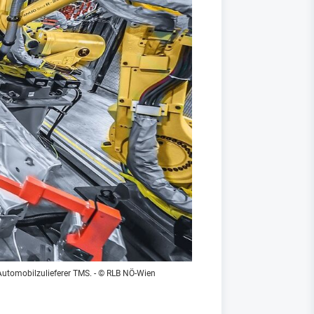
Automobilzulieferer TMS.
- © RLB NÖ-Wien