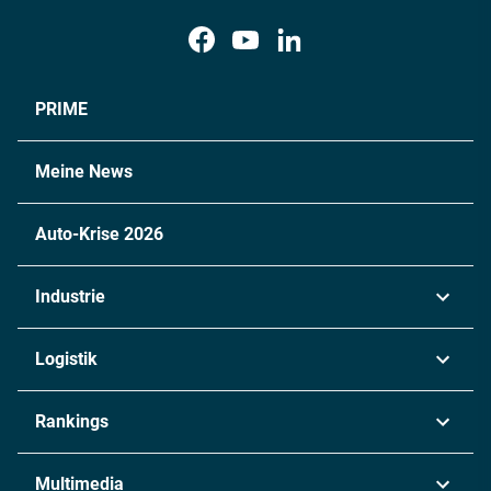
PRIME
Meine News
Auto-Krise 2026
Industrie
Automobil
Logistik
Maschinenbau
Transport & Spedition
Rankings
Chemie
Lieferketten
Industrie & Produktion
Metall
Multimedia