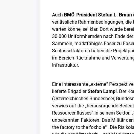
Auch
BMÖ-Präsident Stefan L. Braun
verlässliche Rahmenbedingungen, die fü
warten könne, sei klar. Dort wurde bere
30.000 Uniformhemden nach Ende der N
Sammeln, marktfähiges Faser-zu-Faser-R
Schlüsselfaktoren haben die Projektpar
im Bereich Rücknahme und Verwertung id
Infrastruktur.
Eine interessante „externe“ Perspekti
lieferte Brigadier
Stefan Lampl
. Der K
(Österreichisches Bundesheer, Bundesm
verwies auf die „herausragende Bedeutu
Ressourcenflusses“ in seinem Sektor. „
unbekannten Faktoren. Das Militär den
the factory to the foxhole‘“. Die Risiko