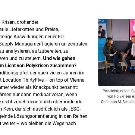
 Krisen, drohender
ile Lieferketten und Preise,
renge Auswirkungen neuer EU-
 Supply Management agieren an zentralen
zu analysieren, aufzubereiten, zu
eren und zu steuern.
Und wie gehen
t im Licht von Polykrisen zusammen?
itionsgipfel, der nach vielen Jahren im
t Location ThirtyFive – on top of Vienna
mmer wieder als Knackpunkt benannt:
Paneldiskussion: Si
 kämen nur dann merkbar voran, wenn
von Polykrisen ei
e nicht zunehmend durch überbordende
Christoph M. Scheide
n Kern, der sich ausdrücklich als „ESG-
gelnde Lösungsorientierung in den Reihen
ht weiter – wo bleiben die Wege nach