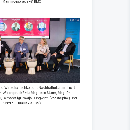
Kamingespräch - © BMÖ
nd Wirtschaftlichkeit undNachhaltigkeit im Licht
n Widerspruch? v.l.: Mag. Ines Sturm, Mag. Dr.
r, GerhardSigl, Nadja Jungwirth (voestalpine) und
Stefan L. Braun - © BMÖ