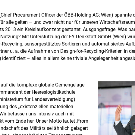
(Chief Procurement Officer der ÖBB-Holding AG; Wien) spannte 
r alle gelten – und zwar nicht nur für unseren Wirtschaftsraum.
its 2013 ein Kreislaufkonzept gestartet. Ausgangsfrage: Was pas
utzung? Mit Unterstützung der EY Denkstatt GmbH (Wien) wurd
ecycling, sensorgestütztes Sortieren und automatisiertes Aufbe
tner u. a. die Aufnahme von Design-for-Recycling-Kriterien in 
entifiziert – alles in allem keine triviale Angelegenheit ange
ve auf die komplexe globale Gemengelage
ommandant der Heereslogistikschule
inisterium für Landesverteidigung)
ng des „existenziellen materiellen
Wir befassen uns intensiv auch mit
kt vom Ende her. Unser Motto lautet ‚From
landschaft des Militärs sei ähnlich gelagert