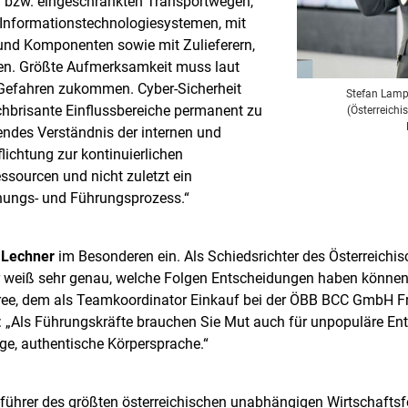
en bzw. eingeschränkten Transportwegen,
Informationstechnologiesystemen, mit
und Komponenten sowie mit Zulieferern,
nten. Größte Aufmerksamkeit muss laut
Gefahren zukommen. Cyber-Sicherheit
Stefan Lamp
chbrisante Einflussbereiche permanent zu
(Österreich
ndes Verständnis der internen und
ichtung zur kontinuierlichen
ssourcen und nicht zuletzt ein
anungs- und Führungsprozess.“
 Lechner
im Besonderen ein. Als Schiedsrichter des Österreichi
 Er weiß sehr genau, welche Folgen Entscheidungen haben könne
eree, dem als Teamkoordinator Einkauf bei der ÖBB BCC GmbH Fre
 „Als Führungskräfte brauchen Sie Mut auch für unpopuläre Ent
ge, authentische Körpersprache.“
führer des größten österreichischen unabhängigen Wirtschafts