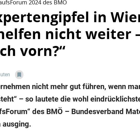
inkaufsForum 2024 des BMÖ
xpertengipfel in Wie
elfen nicht weiter 
ch vorn?“
nuten
rnehmen nicht mehr gut führen, wenn man
eht“ – so lautete die wohl eindrücklichst
ufsForum“ des BMÖ – Bundesverband Mater
h ausging.