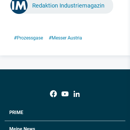
Redaktion Industriemagazin
#
Prozessgase
#
Messer Austria
PRIME
Meine News