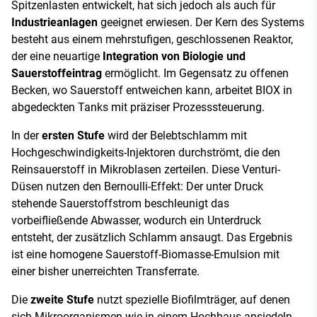
Spitzenlasten entwickelt, hat sich jedoch als auch für
Industrieanlagen
geeignet erwiesen. Der Kern des Systems
besteht aus einem mehrstufigen, geschlossenen Reaktor,
der eine neuartige
Integration von Biologie und
Sauerstoffeintrag
ermöglicht. Im Gegensatz zu offenen
Becken, wo Sauerstoff entweichen kann, arbeitet BIOX in
abgedeckten Tanks mit präziser Prozesssteuerung.
In der
ersten Stufe
wird der Belebtschlamm mit
Hochgeschwindigkeits-Injektoren durchströmt, die den
Reinsauerstoff in Mikroblasen zerteilen. Diese Venturi-
Düsen nutzen den Bernoulli-Effekt: Der unter Druck
stehende Sauerstoffstrom beschleunigt das
vorbeifließende Abwasser, wodurch ein Unterdruck
entsteht, der zusätzlich Schlamm ansaugt. Das Ergebnis
ist eine homogene Sauerstoff-Biomasse-Emulsion mit
einer bisher unerreichten Transferrate.
Die
zweite Stufe
nutzt spezielle Biofilmträger, auf denen
sich Mikroorganismen wie in einem Hochhaus ansiedeln.