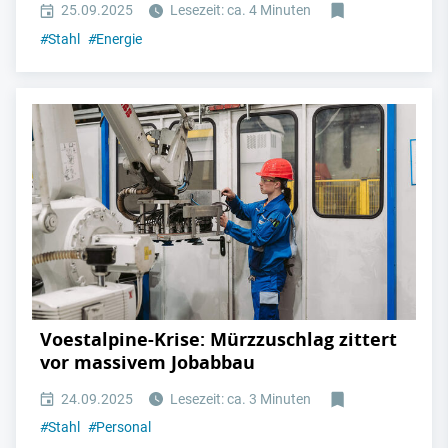
25.09.2025
Lesezeit: ca. 4 Minuten
#
Stahl
#
Energie
Voestalpine-Krise: Mürzzuschlag zittert
vor massivem Jobabbau
24.09.2025
Lesezeit: ca. 3 Minuten
#
Stahl
#
Personal