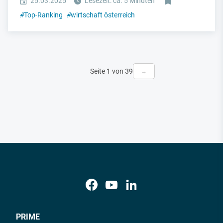
25.03.2025
Lesezeit: ca. 5 Minuten
#
Top-Ranking
#
wirtschaft österreich
Seite 1 von 39
→
PRIME