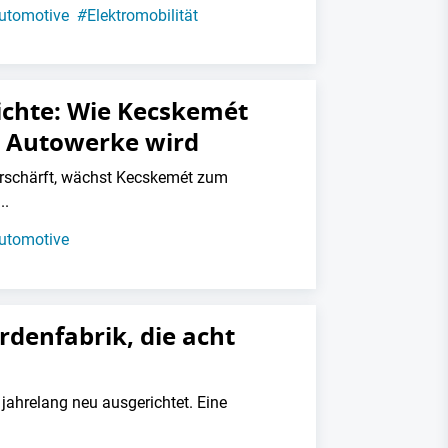
utomotive
#
Elektromobilität
ichte: Wie Kecskemét
s Autowerke wird
rschärft, wächst Kecskemét zum
..
utomotive
rdenfabrik, die acht
ahrelang neu ausgerichtet. Eine