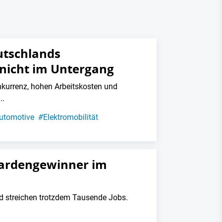
utschlands
 nicht im Untergang
urrenz, hohen Arbeitskosten und
..
utomotive
#
Elektromobilität
iardengewinner im
d streichen trotzdem Tausende Jobs.