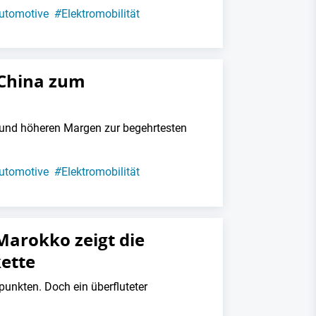
utomotive
#
Elektromobilität
 China zum
 und höheren Margen zur begehrtesten
utomotive
#
Elektromobilität
Marokko zeigt die
kette
punkten. Doch ein überfluteter