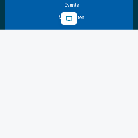
Events
Mediadaten
Datenschutz
AGB
Impressum
Kontakt
Cookie-Einstellungen
© 2026 FM Forum Industriemedien GmbH