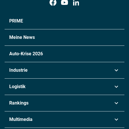
PRIME
Meine News
Auto-Krise 2026
Industrie
Automobil
Logistik
Maschinenbau
Transport & Spedition
Rankings
Chemie
Lieferketten
Industrie & Produktion
Metall
Multimedia
Logistik & Transport
Energie