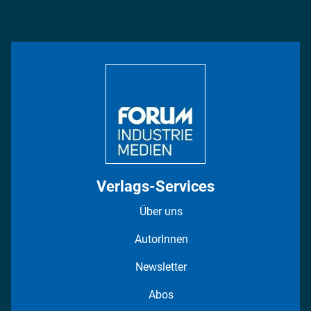
Podcasts
Management & Leadership
Rüstung
INDUSTRIEMAGAZIN TV: Alle Folgen
Bildung
DISPO Videos
Regionen
Fotostrecken
Verlags-Services
Über uns
AutorInnen
Newsletter
Abos