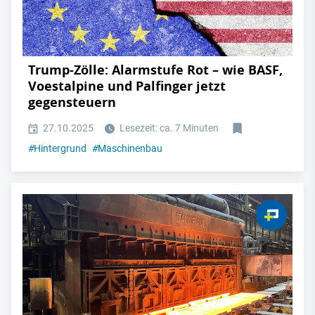
Trump-Zölle: Alarmstufe Rot – wie BASF,
Voestalpine und Palfinger jetzt
gegensteuern
27.10.2025
Lesezeit: ca. 7 Minuten
#
Hintergrund
#
Maschinenbau