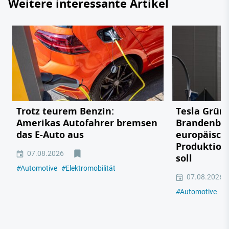
Weitere interessante Artikel
Trotz teurem Benzin:
Tesla Grün
Amerikas Autofahrer bremsen
Brandenbu
das E-Auto aus
europäisch
Produktion
07.08.2026
soll
#
Automotive
#
Elektromobilität
07.08.2026
#
Automotive
#
E