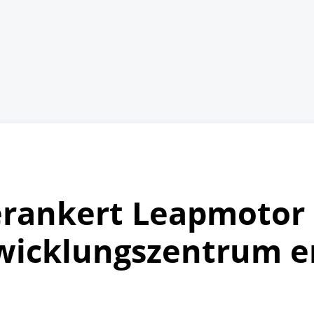
erankert Leapmotor t
wicklungszentrum e