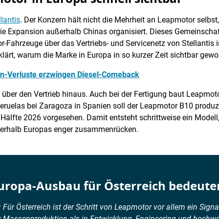
llantis
. Der Konzern hält nicht die Mehrheit an Leapmotor selbst
 die Expansion außerhalb Chinas organisiert. Dieses Gemeinsc
-Fahrzeuge über das Vertriebs- und Servicenetz von Stellantis i
lärt, warum die Marke in Europa in so kurzer Zeit sichtbar gewor
den-Verluste erzwingen Diesel-Comeback
über den Vertrieb hinaus. Auch bei der Fertigung baut Leapmot
eruelas bei Zaragoza in Spanien soll der Leapmotor B10 produzie
e Hälfte 2026 vorgesehen. Damit entsteht schrittweise ein Modell
nnerhalb Europas enger zusammenrücken.
ropa-Ausbau für Österreich bedeute
 Für Österreich ist der Schritt von Leapmotor vor allem ein Signa
er Massenproduktion als in Entwicklung, Engineering und hochwer